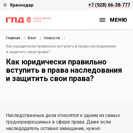
+7 (928) 66-38-777
Краснодар
УСЛУГИ
БАНКРОТСТВО
РАЗРЕШЕНИЕ СПОРОВ
НЕДВИЖИМОСТЬ, ЗЕМЛЯ
СЕМЕЙНОЕ ПРАВО И НАСЛЕДОВАНИЕ
МЕНЮ
Банкротство
Юрист по кредитам
Адвокат по арбитражным делам
Адвокат по разделу имущества
Юрист в строительстве
Главная
Блог
Новости
Уголовно-правовая защита
Финансовый управляющий
Таможенный юрист
Адвокат по разводам
Как юридически правильно вступить в права наследования
и защитить свои права?
Разрешение споров
Юр. сопровождение
Юрист по алиментам
Как юридически правильно
вступить в права наследования
Семейное право и наследование
и защитить свои права?
Налоговое консультирование и споры
Недвижимость, земля
Наследственные дела относятся к одним из самых
трудноразрешимых в сфере права. Даже если
наследодатель оставил завещание, нужно